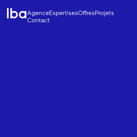
lba
Agence
Expertises
Offres
Projets
Contact
Stratégie
Web et e-commerc
Design
Applicatifs sur mes
Tech
Data et IA