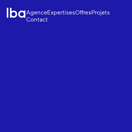
lba
Agence
Expertises
Offres
Projets
Contact
Stratégie
Web et e-commerc
Design
Applicatifs sur mes
Tech
Data et IA