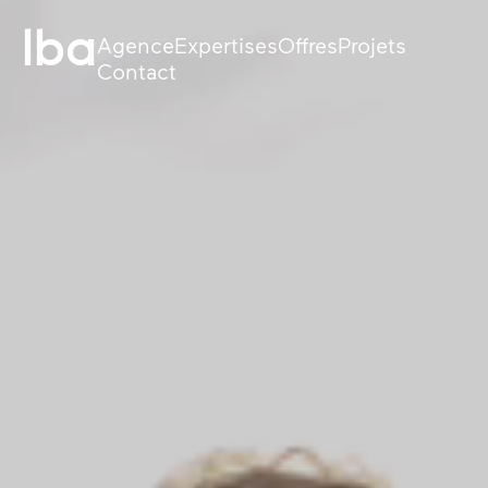
lba
Agence
Expertises
Offres
Projets
Contact
Stratégie
Web et e-commerc
Design
Applicatifs sur mes
Tech
Data et IA