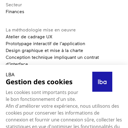
Secteur
Finances
La méthodologie mise en oeuvre
Atelier de cadrage UX
Prototypage interactif de l’application
Design graphique et mise à la charte
Conception technique impliquant un contrat
d’interface
Réalisation technique
LBA
Recettage & accompagnement à la réversibilité
Gestion des cookies
Les cookies sont importants pour
Contexte et enjeux.
le bon fonctionnement d'un site.
La Banque Populaire Auvergne Rhône
Afin d'améliorer votre expérience, nous utilisons des
Alpes (BP AURA) a identifié la nécessité
cookies pour conserver les informations de
d’améliorer la gestion de ses
connexion et fournir une connexion sûre, collecter les
documents internes et d’optimiser ses
statistiques en vue d'optimiser les fonctionnalités du