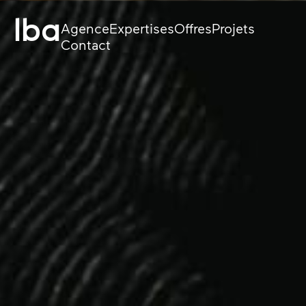
lba
Agence
Expertises
Offres
Projets
Contact
Stratégie
Web et e-commerc
Design
Applicatifs sur mes
Tech
Data et IA