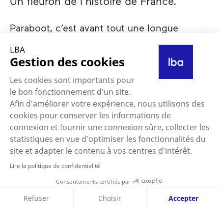
Un fleuron de l’histoire de France.
Paraboot, c’est avant tout une longue
histoire familiale qui débute en 1908 et qui
LBA
doit son succès à un cordonnier isérois,
Gestion des cookies
Rémy Richard-Pontvert. Dès l’origine,
l’identité workwear et outdoor de la marque
Les cookies sont importants pour
est bien établie. La robustesse du cuir et le
le bon fonctionnement d'un site.
confort des semelles en caoutchouc lui
Afin d'améliorer votre expérience, nous utilisons des
assurent une renommée française et
cookies pour conserver les informations de
internationale. Dans les années 2000, la
connexion et fournir une connexion sûre, collecter les
marque a changé de peau en pénétrant le
statistiques en vue d'optimiser les fonctionnalités du
monde prisé de la chaussure haut de
site et adapter le contenu à vos centres d'intérêt.
gamme, aux côtés de Weston, Heschung,
Lire la politique de confidentialité
Berluti…
Consentements certifiés par
Refuser
Choisir
Accepter
On ne compte plus les distributeurs et
surtout les différents modèles imaginés
Axeptio consent
Plateforme de Gestion du Consentement : Personnalise