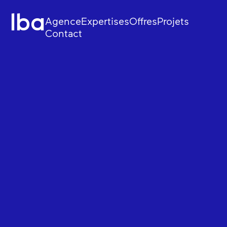
lba
Agence
Expertises
Offres
Projets
Contact
Stratégie
Web et e-commerc
Design
Applicatifs sur mes
Tech
Data et IA